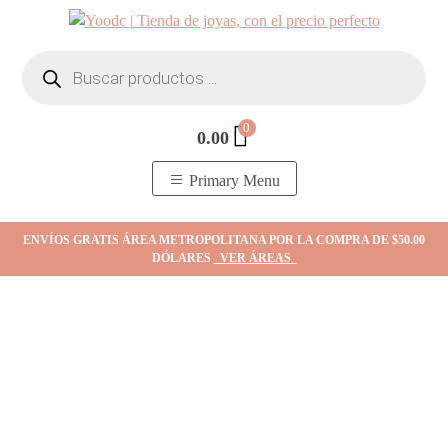
Skip
to
Búsqueda
content
de
productos
0
0.00
YOodc
𝑻𝒊𝒆𝒏𝒅𝒂 𝒅𝒆 𝒋𝒐𝒚𝒂𝒔.
Primary Menu
ENVÍOS GRATIS ÁREA METROPOLITANA POR LA COMPRA DE $50.00
DÓLARES
VER ÁREAS