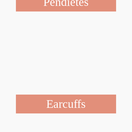
Pendietes
Earcuffs