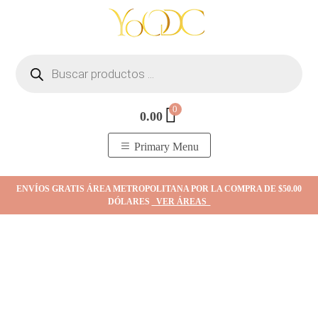
Skip
to
content
Búsqueda
de
productos
0
0.00
YOodc
𝑻𝒊𝒆𝒏𝒅𝒂 𝒅𝒆 𝒋𝒐𝒚𝒂𝒔.
Primary Menu
ENVÍOS GRATIS ÁREA METROPOLITANA POR LA COMPRA DE $50.00
DÓLARES
VER ÁREAS