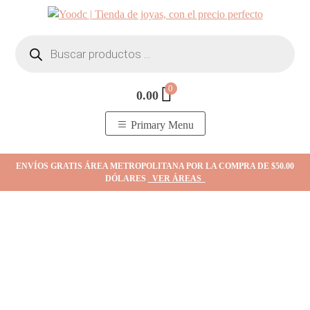
Skip
to
Búsqueda
content
de
productos
0
0.00
YOodc
𝑻𝒊𝒆𝒏𝒅𝒂 𝒅𝒆 𝒋𝒐𝒚𝒂𝒔.
Primary Menu
ENVÍOS GRATIS ÁREA METROPOLITANA POR LA COMPRA DE $50.00
DÓLARES
VER ÁREAS