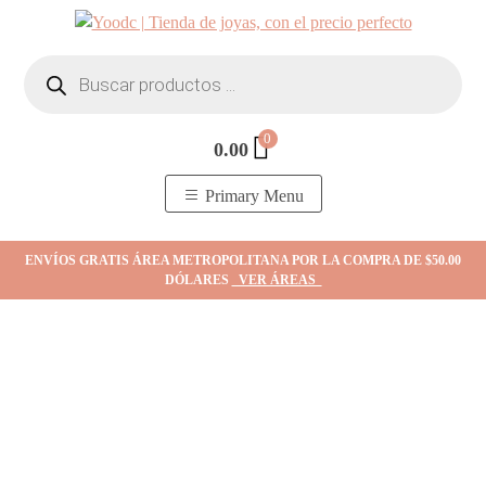
Skip
to
Búsqueda
content
de
productos
0
0.00
YOodc
𝑻𝒊𝒆𝒏𝒅𝒂 𝒅𝒆 𝒋𝒐𝒚𝒂𝒔.
Primary Menu
ENVÍOS GRATIS ÁREA METROPOLITANA POR LA COMPRA DE $50.00
DÓLARES
VER ÁREAS