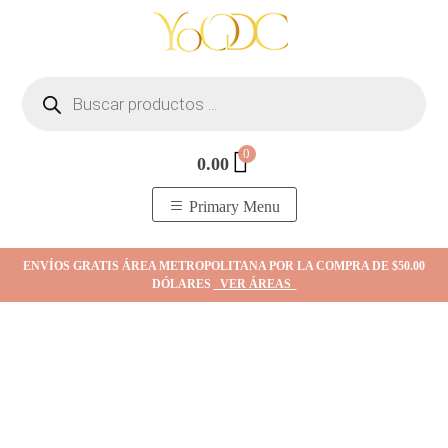
Skip
to
content
Búsqueda
de
productos
0
0.00
YOodc
𝑻𝒊𝒆𝒏𝒅𝒂 𝒅𝒆 𝒋𝒐𝒚𝒂𝒔.
Primary Menu
ENVÍOS GRATIS ÁREA METROPOLITANA POR LA COMPRA DE $50.00
DÓLARES
VER ÁREAS