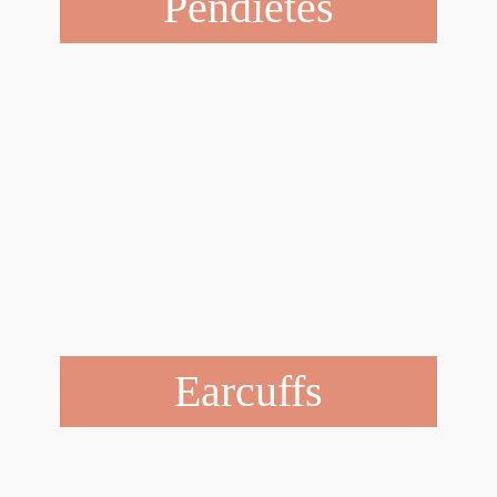
Pendietes
Earcuffs