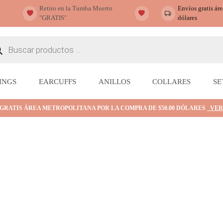
Retiro en la Tumba Muerto
Envíos gratis ár
"GRATIS"
dólares
ueda
ctos
INGS
EARCUFFS
ANILLOS
COLLARES
SE
 GRATIS ÁREA METROPOLITANA POR LA COMPRA DE $50.00 DÓLARES
VER