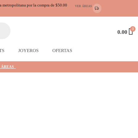
ea metropolitana por la compra de $50.00
VER ÁREAS
0
0.00
TS
JOYEROS
OFERTAS
 ÁREAS