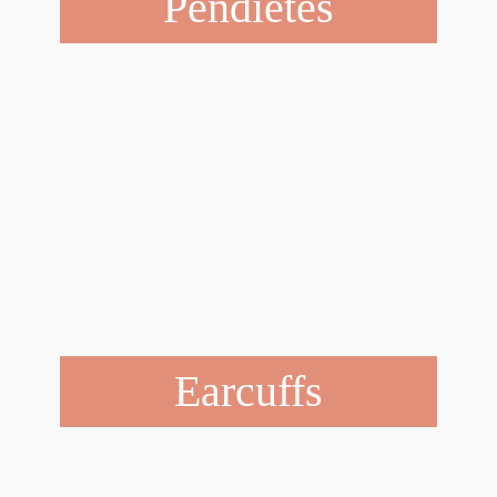
Pendietes
Earcuffs