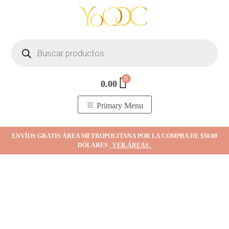
Skip
to
content
Búsqueda
de
productos
0
0.00
YOodc
𝑻𝒊𝒆𝒏𝒅𝒂 𝒅𝒆 𝒋𝒐𝒚𝒂𝒔.
Primary Menu
ENVÍOS GRATIS ÁREA METROPOLITANA POR LA COMPRA DE $50.00
DÓLARES
VER ÁREAS