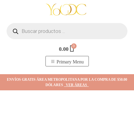
Skip
to
content
Búsqueda
de
productos
0
0.00
YOodc
𝑻𝒊𝒆𝒏𝒅𝒂 𝒅𝒆 𝒋𝒐𝒚𝒂𝒔.
Primary Menu
ENVÍOS GRATIS ÁREA METROPOLITANA POR LA COMPRA DE $50.00
DÓLARES
VER ÁREAS