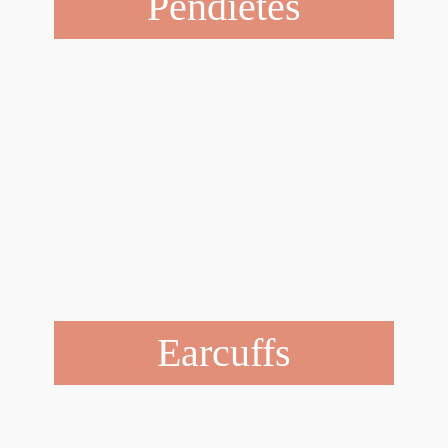
Pendietes
Earcuffs