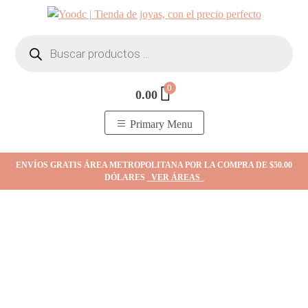
Skip
to
Búsqueda
content
de
productos
0
0.00
YOodc
𝑻𝒊𝒆𝒏𝒅𝒂 𝒅𝒆 𝒋𝒐𝒚𝒂𝒔.
Primary Menu
ENVÍOS GRATIS ÁREA METROPOLITANA POR LA COMPRA DE $50.00
DÓLARES
VER ÁREAS