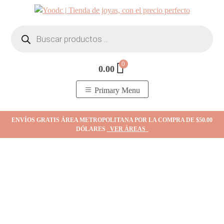
Skip
to
Búsqueda
content
de
productos
0
0.00
YOodc
𝑻𝒊𝒆𝒏𝒅𝒂 𝒅𝒆 𝒋𝒐𝒚𝒂𝒔.
Primary Menu
ENVÍOS GRATIS ÁREA METROPOLITANA POR LA COMPRA DE $50.00
DÓLARES
VER ÁREAS