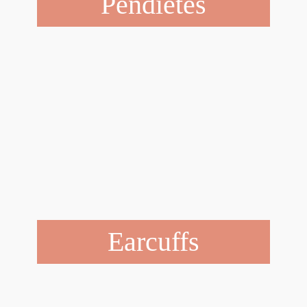
Pendietes
Earcuffs