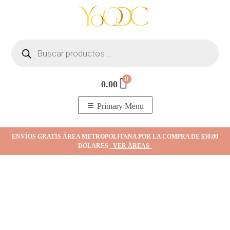
Skip
to
content
Búsqueda
de
productos
0
0.00
YOodc
𝑻𝒊𝒆𝒏𝒅𝒂 𝒅𝒆 𝒋𝒐𝒚𝒂𝒔.
Primary Menu
ENVÍOS GRATIS ÁREA METROPOLITANA POR LA COMPRA DE $50.00
DÓLARES
VER ÁREAS