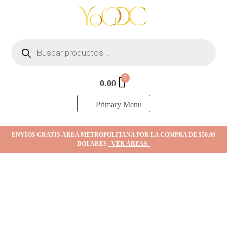
Skip
to
content
Búsqueda
de
productos
0
0.00
YOodc
𝑻𝒊𝒆𝒏𝒅𝒂 𝒅𝒆 𝒋𝒐𝒚𝒂𝒔.
Primary Menu
ENVÍOS GRATIS ÁREA METROPOLITANA POR LA COMPRA DE $50.00
DÓLARES
VER ÁREAS