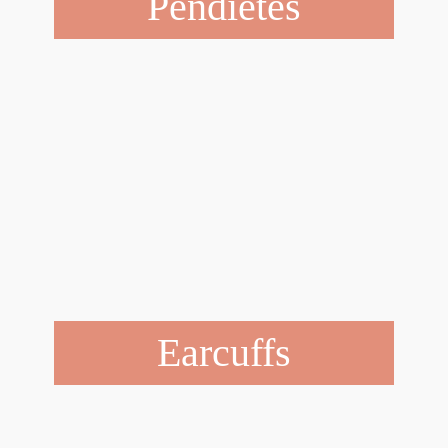
Pendietes
Earcuffs