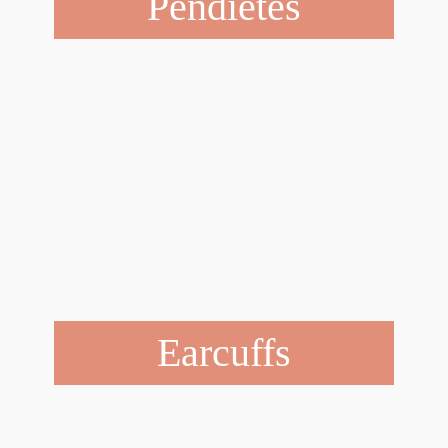
Pendietes
Earcuffs