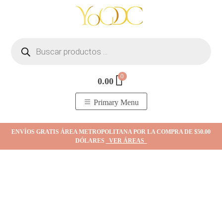
Skip
to
content
Búsqueda
de
productos
0
0.00
YOodc
𝑻𝒊𝒆𝒏𝒅𝒂 𝒅𝒆 𝒋𝒐𝒚𝒂𝒔.
Primary Menu
ENVÍOS GRATIS ÁREA METROPOLITANA POR LA COMPRA DE $50.00
DÓLARES
VER ÁREAS