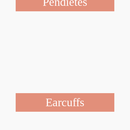
Pendietes
Earcuffs