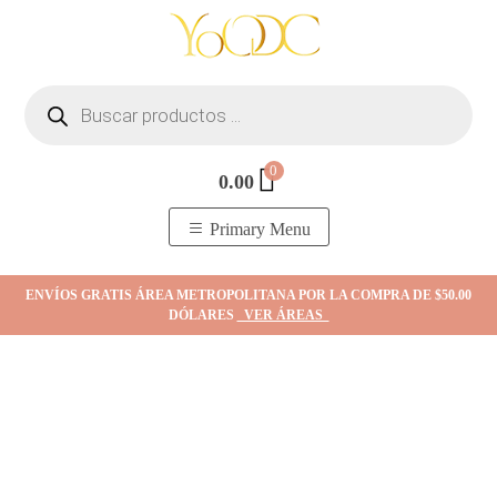
Skip
to
content
Búsqueda
de
productos
0
0.00
YOodc
𝑻𝒊𝒆𝒏𝒅𝒂 𝒅𝒆 𝒋𝒐𝒚𝒂𝒔.
Primary Menu
ENVÍOS GRATIS ÁREA METROPOLITANA POR LA COMPRA DE $50.00
DÓLARES
VER ÁREAS