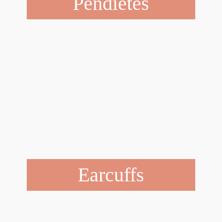
Pendietes
Earcuffs