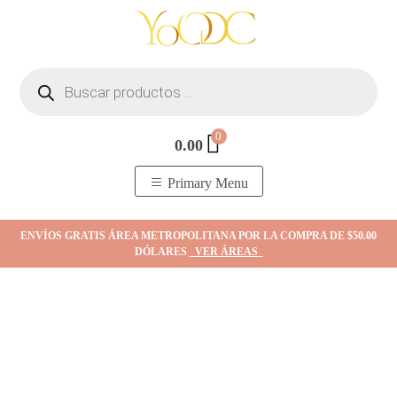
Skip
to
content
Búsqueda
de
productos
0
0.00
YOodc
𝑻𝒊𝒆𝒏𝒅𝒂 𝒅𝒆 𝒋𝒐𝒚𝒂𝒔.
Primary Menu
ENVÍOS GRATIS ÁREA METROPOLITANA POR LA COMPRA DE $50.00
DÓLARES
VER ÁREAS