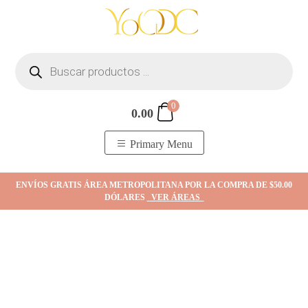
Skip
to
content
Búsqueda
de
productos
0
0.00
YOodc
𝑻𝒊𝒆𝒏𝒅𝒂 𝒅𝒆 𝒋𝒐𝒚𝒂𝒔.
Primary Menu
ENVÍOS GRATIS ÁREA METROPOLITANA POR LA COMPRA DE $50.00
DÓLARES
VER ÁREAS