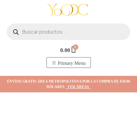
Skip
to
content
Búsqueda
de
productos
0
0.00
YOodc
𝑻𝒊𝒆𝒏𝒅𝒂 𝒅𝒆 𝒋𝒐𝒚𝒂𝒔.
Primary Menu
ENVÍOS GRATIS ÁREA METROPOLITANA POR LA COMPRA DE $50.00
DÓLARES
VER ÁREAS