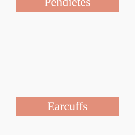
Pendietes
Earcuffs