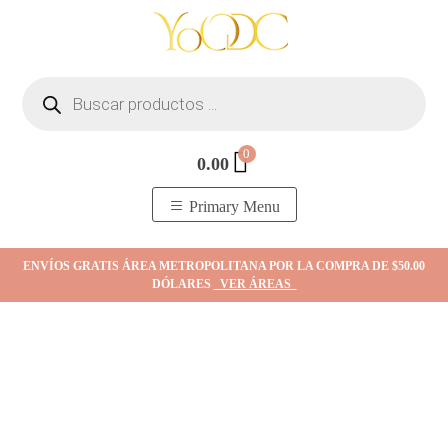
Skip
to
content
Búsqueda
de
productos
0
0.00
YOodc
𝑻𝒊𝒆𝒏𝒅𝒂 𝒅𝒆 𝒋𝒐𝒚𝒂𝒔.
Primary Menu
ENVÍOS GRATIS ÁREA METROPOLITANA POR LA COMPRA DE $50.00
DÓLARES
VER ÁREAS