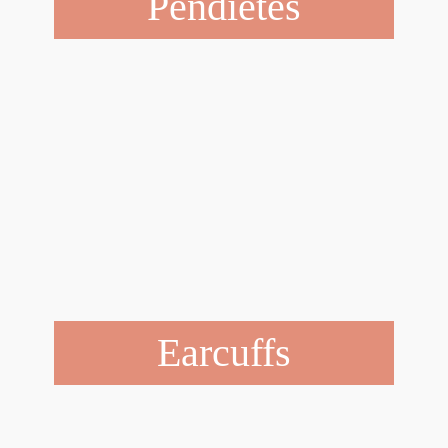
Pendietes
Earcuffs