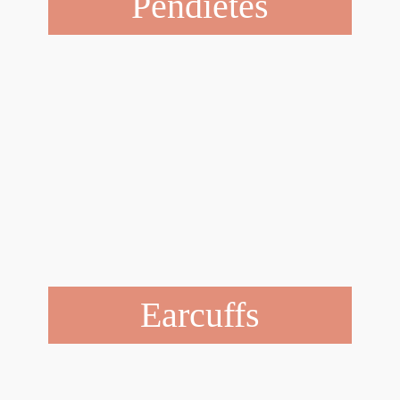
Pendietes
Earcuffs