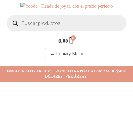
Skip
to
Búsqueda
content
de
productos
0
0.00
YOodc
𝑻𝒊𝒆𝒏𝒅𝒂 𝒅𝒆 𝒋𝒐𝒚𝒂𝒔.
Primary Menu
ENVÍOS GRATIS ÁREA METROPOLITANA POR LA COMPRA DE $50.00
DÓLARES
VER ÁREAS