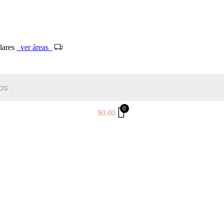
ólares
ver áreas
0
$
0.00