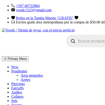
Skip
+507 60722884
to
yoodc1523@gmail.com
content
Retiro en la Tumba Muerto "GRATIS"
Envíos gratis área metropolitana por la compra de $50.00 d
Búsqueda
de
productos
Primary Menu
YOodc
𝑻𝒊𝒆𝒏𝒅𝒂 𝒅𝒆 𝒋𝒐𝒚𝒂𝒔.
New
Pendientes
Aros pequeños
Aretes
Piercings
Earcuffs
Anillos
Collares
Sets
Joyeros