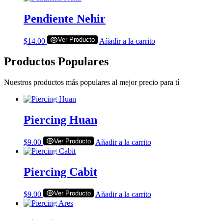
Pendiente Nehir
Ver Producto
$
14.00
Añadir a la carrito
Productos Populares
Nuestros productos más populares al mejor precio para tí
Piercing Huan
Ver Producto
$
9.00
Añadir a la carrito
Piercing Cabit
Ver Producto
$
9.00
Añadir a la carrito