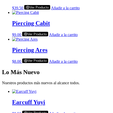
Ver Producto
$
39.50
Añadir a la carrito
Piercing Cabit
Ver Producto
$
9.00
Añadir a la carrito
Piercing Ares
Ver Producto
$
8.00
Añadir a la carrito
Lo Más Nuevo
Nuestros productos más nuevos al alcance todos.
Earcuff Yuyi
Ver Producto