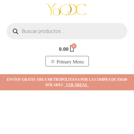
Skip
to
content
Búsqueda
de
productos
0
0.00
YOodc
𝑻𝒊𝒆𝒏𝒅𝒂 𝒅𝒆 𝒋𝒐𝒚𝒂𝒔.
Primary Menu
ENVÍOS GRATIS ÁREA METROPOLITANA POR LA COMPRA DE $50.00
DÓLARES
VER ÁREAS