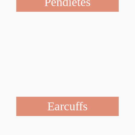
Pendietes
Earcuffs