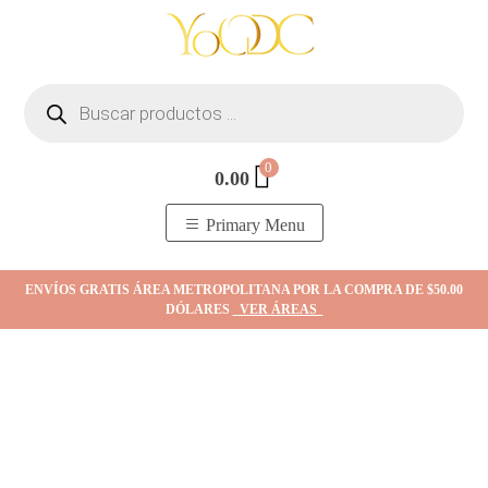
Skip
to
content
Búsqueda
de
productos
0
0.00
YOodc
𝑻𝒊𝒆𝒏𝒅𝒂 𝒅𝒆 𝒋𝒐𝒚𝒂𝒔.
Primary Menu
ENVÍOS GRATIS ÁREA METROPOLITANA POR LA COMPRA DE $50.00
DÓLARES
VER ÁREAS