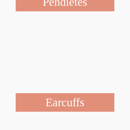
Pendietes
Earcuffs