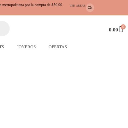
ea metropolitana por la compra de $50.00
VER ÁREAS
0
0.00
TS
JOYEROS
OFERTAS