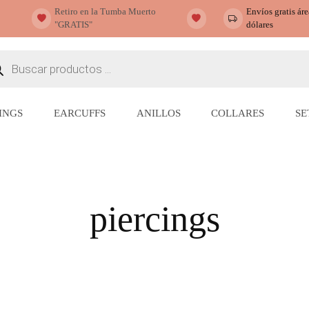
Retiro en la Tumba Muerto
Envíos gratis ár
"GRATIS"
dólares
ueda
ctos
INGS
EARCUFFS
ANILLOS
COLLARES
SE
piercings