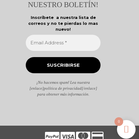
NUESTRO BOLETÍN!
Inscríbete a nuestra lista de
correos y no te pierdas lo mas
nuevo!
¡No hacemos spam! Lea nuestra
[enlace]política de privacidad[/enlace]
para obtener más información.
0