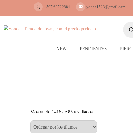
Skip
+507 60722884
yoodc1523@gmail.com
to
content
Búsq
de
produ
YOodc
𝑻𝒊𝒆𝒏𝒅𝒂 𝒅𝒆 𝒋𝒐𝒚𝒂𝒔.
NEW
PENDIENTES
PIERC
Mostrando 1–16 de 85 resultados