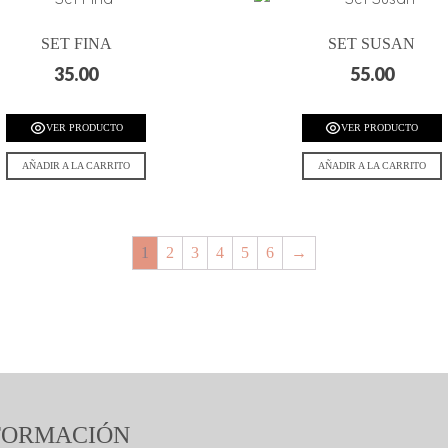
SET FINA
SET SUSAN
35.00
55.00
VER PRODUCTO
VER PRODUCTO
AÑADIR A LA CARRITO
AÑADIR A LA CARRITO
1
2
3
4
5
6
→
FORMACIÓN