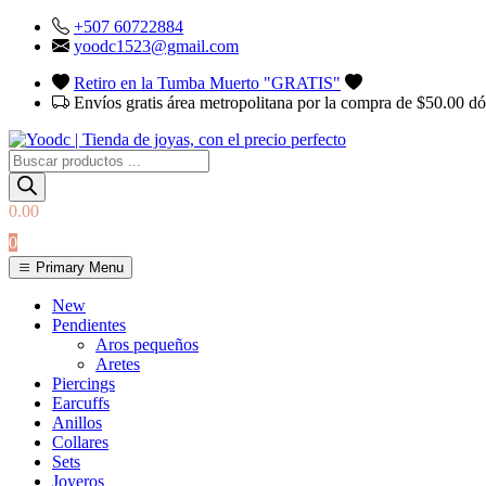
Skip
+507 60722884
to
yoodc1523@gmail.com
content
Retiro en la Tumba Muerto "GRATIS"
Envíos gratis área metropolitana por la compra de $50.00 d
Búsqueda
de
productos
0.00
0
Primary Menu
YOodc
𝑻𝒊𝒆𝒏𝒅𝒂 𝒅𝒆 𝒋𝒐𝒚𝒂𝒔.
New
Pendientes
Aros pequeños
Aretes
Piercings
Earcuffs
Anillos
Collares
Sets
Joyeros