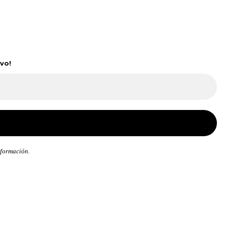
vo!
nformación.