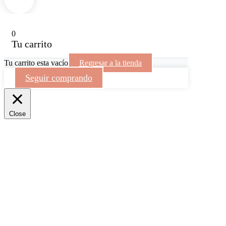
0
Tu carrito
Tu carrito esta vacío
Regresar a la tienda
Seguir comprando
Close